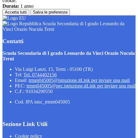
cookie.
Durata:
1 anno
Accetta tutti
Salva le preferenze
Scuola Secondaria di I grado Leonardo da
Vinci Orazio Nucula Terni
Contatti
Scuola Secondaria di I grado Leonardo da Vinci Orazio Nucula
Terni
Via Luigi Lanzi, 15, Terni - 05100 (TR)
Tel:
Tel. 0744402156
Email:
trmm045005@istruzione.it
Link per inviare una mail
PEC:
trmm045005@pec.istruzione.it
Link per inviare una mail
C.F.: 91034290550
Cod. IPA istsc_trmm045005
Sezione Link Utili
Cookie policy