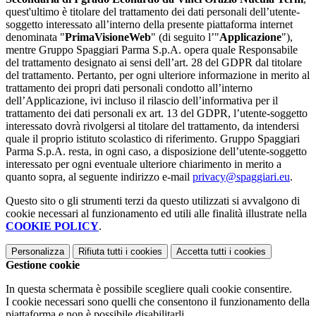
quest'ultimo è titolare del trattamento dei dati personali dell’utente-
soggetto interessato all’interno della presente piattaforma internet
denominata "
PrimaVisioneWeb
" (di seguito l’"
Applicazione
"),
mentre Gruppo Spaggiari Parma S.p.A. opera quale Responsabile
del trattamento designato ai sensi dell’art. 28 del GDPR dal titolare
del trattamento. Pertanto, per ogni ulteriore informazione in merito al
trattamento dei propri dati personali condotto all’interno
dell’Applicazione, ivi incluso il rilascio dell’informativa per il
trattamento dei dati personali ex art. 13 del GDPR, l’utente-soggetto
interessato dovrà rivolgersi al titolare del trattamento, da intendersi
quale il proprio istituto scolastico di riferimento. Gruppo Spaggiari
Parma S.p.A. resta, in ogni caso, a disposizione dell’utente-soggetto
interessato per ogni eventuale ulteriore chiarimento in merito a
quanto sopra, al seguente indirizzo e-mail
privacy@spaggiari.eu
.
Questo sito o gli strumenti terzi da questo utilizzati si avvalgono di
cookie necessari al funzionamento ed utili alle finalità illustrate nella
COOKIE POLICY
.
Personalizza
Rifiuta tutti
i cookies
Accetta tutti
i cookies
Gestione cookie
In questa schermata è possibile scegliere quali cookie consentire.
I cookie necessari sono quelli che consentono il funzionamento della
piattaforma e non è possibile disabilitarli.