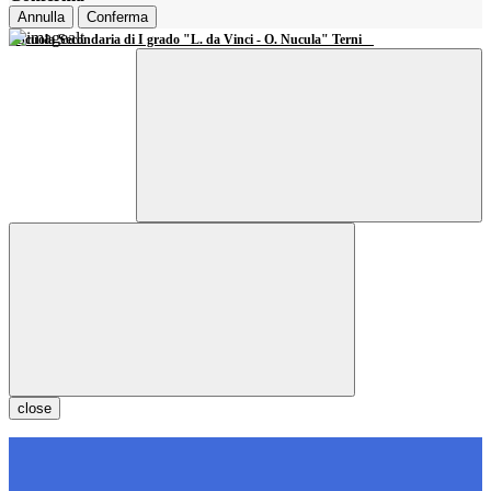
Annulla
Conferma
Scuola Secondaria di I grado "L. da Vinci - O. Nucula" Terni
close