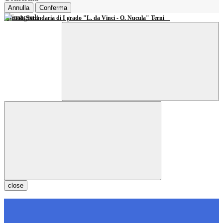
Annulla
Conferma
Scuola Secondaria di I grado "L. da Vinci - O. Nucula" Terni
close