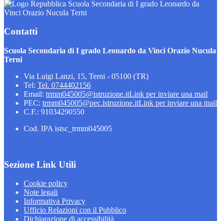
Scuola Secondaria di I grado Leonardo da
Vinci Orazio Nucula Terni
Contatti
Scuola Secondaria di I grado Leonardo da Vinci Orazio Nucula
Terni
Via Luigi Lanzi, 15, Terni - 05100 (TR)
Tel:
Tel. 0744402156
Email:
trmm045005@istruzione.it
Link per inviare una mail
PEC:
trmm045005@pec.istruzione.it
Link per inviare una mail
C.F.: 91034290550
Cod. IPA istsc_trmm045005
Sezione Link Utili
Cookie policy
Note legali
Informativa Privacy
Ufficio Relazioni con il Pubblico
Dichiarazione di accessibilità