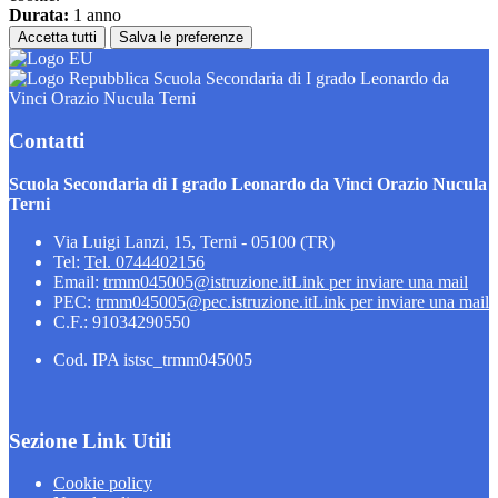
Durata:
1 anno
Accetta tutti
Salva le preferenze
Scuola Secondaria di I grado Leonardo da
Vinci Orazio Nucula Terni
Contatti
Scuola Secondaria di I grado Leonardo da Vinci Orazio Nucula
Terni
Via Luigi Lanzi, 15, Terni - 05100 (TR)
Tel:
Tel. 0744402156
Email:
trmm045005@istruzione.it
Link per inviare una mail
PEC:
trmm045005@pec.istruzione.it
Link per inviare una mail
C.F.: 91034290550
Cod. IPA istsc_trmm045005
Sezione Link Utili
Cookie policy