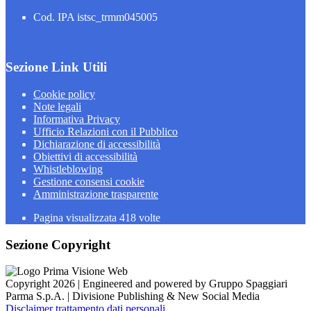
Cod. IPA istsc_trmm045005
Sezione Link Utili
Cookie policy
Note legali
Informativa Privacy
Ufficio Relazioni con il Pubblico
Dichiarazione di accessibilità
Obiettivi di accessibilità
Whistleblowing
Gestione consensi cookie
Amministrazione trasparente
Pagina visualizzata
418
volte
Sezione Copyright
Copyright 2026 | Engineered and powered by Gruppo Spaggiari
Parma S.p.A. | Divisione Publishing & New Social Media
Disclaimer trattamento dati personali