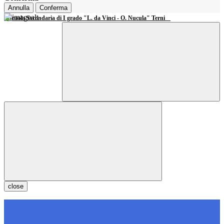
Annulla
Conferma
Scuola Secondaria di I grado "L. da Vinci - O. Nucula" Terni
close