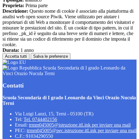
Proprieta:
Prima parte
Descrizione:
Questo nome di cookie è associato alla piattaforma di
analisi web open source Piwik. Viene utilizzato per aiutare i
proprietari di siti Web a monitorare il comportamento dei visitatori e
misurare le prestazioni del sito. È un cookie di tipo pattern, in cui il
prefisso _pk_id è seguito da una breve serie di numeri e lettere, che
si ritiene sia un codice di riferimento per il dominio che imposta il
cookie.
Durata:
1 anno
Accetta tutti
Salva le preferenze
Scuola Secondaria di I grado Leonardo da
Vinci Orazio Nucula Terni
Contatti
Scuola Secondaria di I grado Leonardo da Vinci Orazio Nucula
Terni
Via Luigi Lanzi, 15, Terni - 05100 (TR)
Tel:
Tel. 0744402156
Email:
trmm045005@istruzione.it
Link per inviare una mail
PEC:
trmm045005@pec.istruzione.it
Link per inviare una mail
C.F.: 91034290550