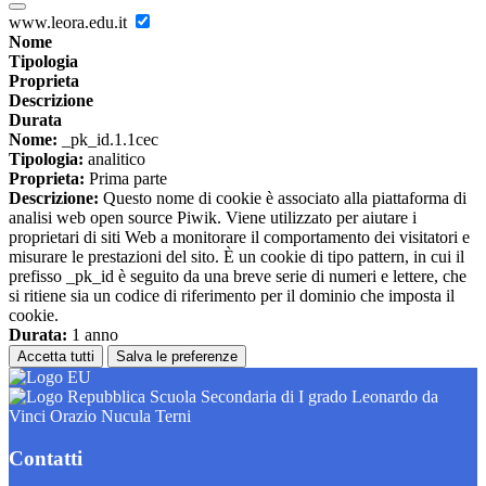
www.leora.edu.it
Nome
Tipologia
Proprieta
Descrizione
Durata
Nome:
_pk_id.1.1cec
Tipologia:
analitico
Proprieta:
Prima parte
Descrizione:
Questo nome di cookie è associato alla piattaforma di
analisi web open source Piwik. Viene utilizzato per aiutare i
proprietari di siti Web a monitorare il comportamento dei visitatori e
misurare le prestazioni del sito. È un cookie di tipo pattern, in cui il
prefisso _pk_id è seguito da una breve serie di numeri e lettere, che
si ritiene sia un codice di riferimento per il dominio che imposta il
cookie.
Durata:
1 anno
Accetta tutti
Salva le preferenze
Scuola Secondaria di I grado Leonardo da
Vinci Orazio Nucula Terni
Contatti