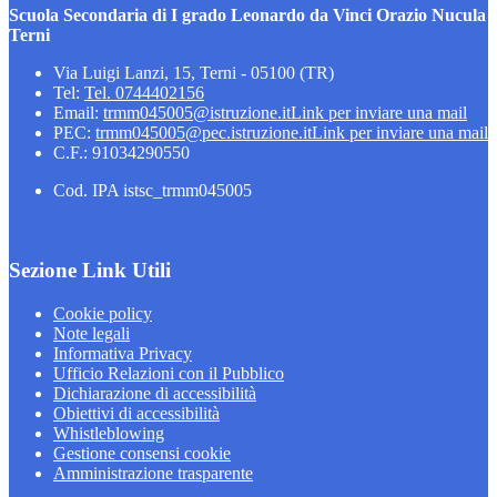
Scuola Secondaria di I grado Leonardo da Vinci Orazio Nucula
Terni
Via Luigi Lanzi, 15, Terni - 05100 (TR)
Tel:
Tel. 0744402156
Email:
trmm045005@istruzione.it
Link per inviare una mail
PEC:
trmm045005@pec.istruzione.it
Link per inviare una mail
C.F.: 91034290550
Cod. IPA istsc_trmm045005
Sezione Link Utili
Cookie policy
Note legali
Informativa Privacy
Ufficio Relazioni con il Pubblico
Dichiarazione di accessibilità
Obiettivi di accessibilità
Whistleblowing
Gestione consensi cookie
Amministrazione trasparente