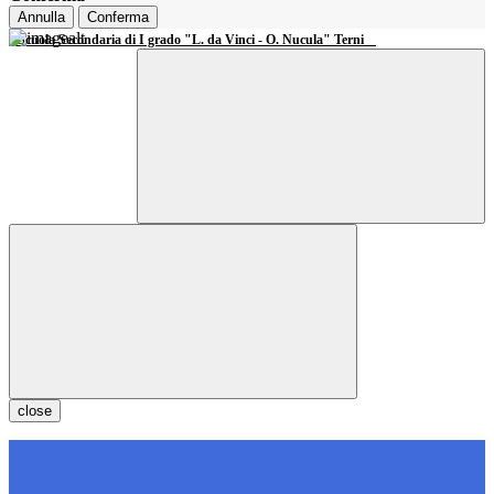
Annulla
Conferma
Scuola Secondaria di I grado "L. da Vinci - O. Nucula" Terni
close