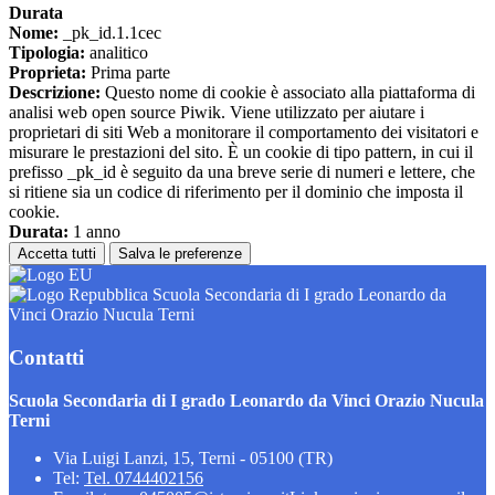
Durata
Nome:
_pk_id.1.1cec
Tipologia:
analitico
Proprieta:
Prima parte
Descrizione:
Questo nome di cookie è associato alla piattaforma di
analisi web open source Piwik. Viene utilizzato per aiutare i
proprietari di siti Web a monitorare il comportamento dei visitatori e
misurare le prestazioni del sito. È un cookie di tipo pattern, in cui il
prefisso _pk_id è seguito da una breve serie di numeri e lettere, che
si ritiene sia un codice di riferimento per il dominio che imposta il
cookie.
Durata:
1 anno
Accetta tutti
Salva le preferenze
Scuola Secondaria di I grado Leonardo da
Vinci Orazio Nucula Terni
Contatti
Scuola Secondaria di I grado Leonardo da Vinci Orazio Nucula
Terni
Via Luigi Lanzi, 15, Terni - 05100 (TR)
Tel:
Tel. 0744402156