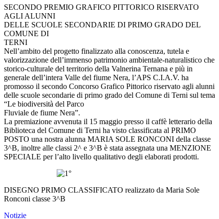
SECONDO PREMIO GRAFICO PITTORICO RISERVATO
AGLI ALUNNI
DELLE SCUOLE SECONDARIE DI PRIMO GRADO DEL
COMUNE DI
TERNI
Nell’ambito del progetto finalizzato alla conoscenza, tutela e
valorizzazione dell’immenso patrimonio ambientale-naturalistico che
storico-culturale del territorio della Valnerina Ternana e più in
generale dell’intera Valle del fiume Nera, l’APS C.I.A.V. ha
promosso il secondo Concorso Grafico Pittorico riservato agli alunni
delle scuole secondarie di primo grado del Comune di Terni sul tema
“Le biodiversità del Parco
Fluviale de fiume Nera”.
La premiazione avvenuta il 15 maggio presso il caffè letterario della
Biblioteca del Comune di Terni ha visto classificata al PRIMO
POSTO una nostra alunna MARIA SOLE RONCONI della classe
3^B, inoltre alle classi 2^ e 3^B è stata assegnata una MENZIONE
SPECIALE per l’alto livello qualitativo degli elaborati prodotti.
DISEGNO PRIMO CLASSIFICATO realizzato da Maria Sole
Ronconi classe 3^B
Notizie