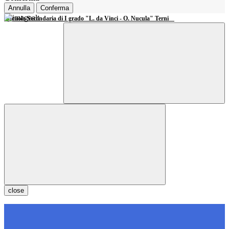
Annulla
Conferma
Scuola Secondaria di I grado "L. da Vinci - O. Nucula" Terni
close