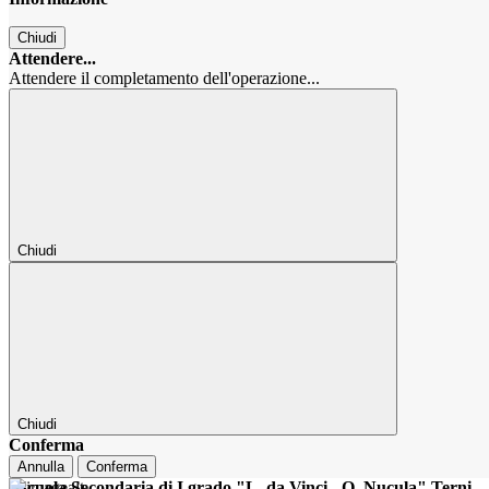
Chiudi
Attendere...
Attendere il completamento dell'operazione...
Chiudi
Chiudi
Conferma
Annulla
Conferma
Scuola Secondaria di I grado "L. da Vinci - O. Nucula" Terni