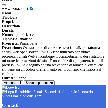
www.leora.edu.it
Nome
Tipologia
Proprieta
Descrizione
Durata
Nome:
_pk_id.1.1cec
Tipologia:
analitico
Proprieta:
Prima parte
Descrizione:
Questo nome di cookie è associato alla piattaforma di
analisi web open source Piwik. Viene utilizzato per aiutare i
proprietari di siti Web a monitorare il comportamento dei visitatori e
misurare le prestazioni del sito. È un cookie di tipo pattern, in cui il
prefisso _pk_id è seguito da una breve serie di numeri e lettere, che
si ritiene sia un codice di riferimento per il dominio che imposta il
cookie.
Durata:
1 anno
Accetta tutti
Salva le preferenze
Scuola Secondaria di I grado Leonardo da
Vinci Orazio Nucula Terni
Contatti