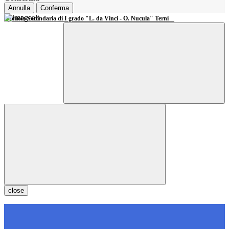
Annulla
Conferma
Scuola Secondaria di I grado "L. da Vinci - O. Nucula" Terni
close