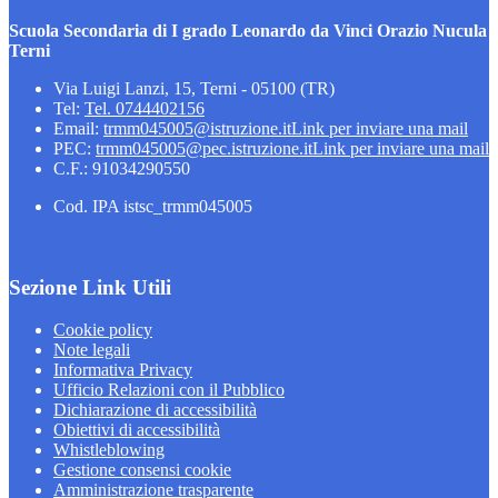
Scuola Secondaria di I grado Leonardo da Vinci Orazio Nucula
Terni
Via Luigi Lanzi, 15, Terni - 05100 (TR)
Tel:
Tel. 0744402156
Email:
trmm045005@istruzione.it
Link per inviare una mail
PEC:
trmm045005@pec.istruzione.it
Link per inviare una mail
C.F.: 91034290550
Cod. IPA istsc_trmm045005
Sezione Link Utili
Cookie policy
Note legali
Informativa Privacy
Ufficio Relazioni con il Pubblico
Dichiarazione di accessibilità
Obiettivi di accessibilità
Whistleblowing
Gestione consensi cookie
Amministrazione trasparente