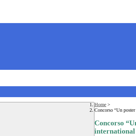
Home
>
Concorso “Un poster p
Concorso “Un
international