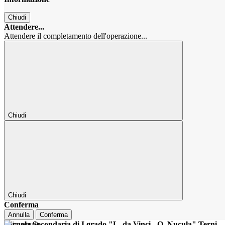
Chiudi
Attendere...
Attendere il completamento dell'operazione...
Chiudi
Chiudi
Conferma
Annulla
Conferma
Scuola Secondaria di I grado "L. da Vinci - O. Nucula" Terni