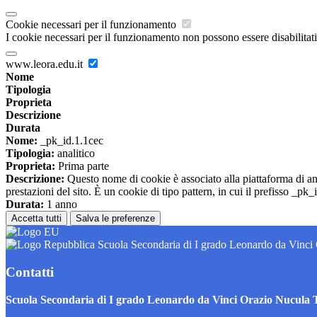
Cookie necessari per il funzionamento
I cookie necessari per il funzionamento non possono essere disabilitati.
www.leora.edu.it
Nome
Tipologia
Proprieta
Descrizione
Durata
Nome:
_pk_id.1.1cec
Tipologia:
analitico
Proprieta:
Prima parte
Descrizione:
Questo nome di cookie è associato alla piattaforma di ana
prestazioni del sito. È un cookie di tipo pattern, in cui il prefisso _pk
Durata:
1 anno
Accetta tutti
Salva le preferenze
Scuola Secondaria di I grado Leonardo da Vinci
Contatti
Scuola Secondaria di I grado Leonardo da Vinci Orazio Nucula 