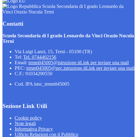
Scuola Secondaria di I grado Leonardo da
Vinci Orazio Nucula Terni
Contatti
Scuola Secondaria di I grado Leonardo da Vinci Orazio Nucula
Terni
Via Luigi Lanzi, 15, Terni - 05100 (TR)
Tel:
Tel. 0744402156
Email:
trmm045005@istruzione.it
Link per inviare una mail
PEC:
trmm045005@pec.istruzione.it
Link per inviare una mail
C.F.: 91034290550
Cod. IPA istsc_trmm045005
Sezione Link Utili
Cookie policy
Note legali
Informativa Privacy
Ufficio Relazioni con il Pubblico