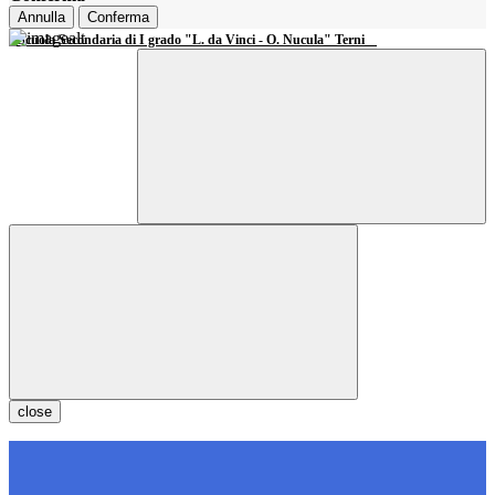
Annulla
Conferma
Scuola Secondaria di I grado "L. da Vinci - O. Nucula" Terni
close