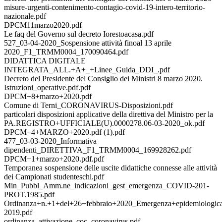
misure-urgenti-contenimento-contagio-covid-19-intero-territorio-
nazionale.pdf
DPCM11marzo2020.pdf
Le faq del Governo sul decreto Iorestoacasa.pdf
527_03-04-2020_Sospensione attività finoal 13 aprile
2020_F1_TRMM0004_170090464.pdf
DIDATTICA DIGITALE
INTEGRATA_ALL.+A+_+Linee_Guida_DDI_.pdf
Decreto del Presidente del Consiglio dei Ministri 8 marzo 2020.
Istruzioni_operative.pdf.pdf
DPCM+8+marzo+2020.pdf
Comune di Terni_CORONAVIRUS-Disposizioni.pdf
particolari disposizioni applicative della direttiva del Ministro per la
PA.REGISTRO+UFFICIALE(U).0000278.06-03-2020_ok.pdf
DPCM+4+MARZO+2020.pdf (1).pdf
477_03-03-2020_Informativa
dipendenti_DIRETTIVA_F1_TRMM0004_169928262.pdf
DPCM+1+marzo+2020.pdf.pdf
Temporanea sospensione delle uscite didattiche connesse alle attività
dei Campionati studenteschi.pdf
Min_Pubbl_Amm.ne_indicazioni_gest_emergenza_COVID-201-
PROT.1985.pdf
Ordinanza+n.+1+del+26+febbraio+2020_Emergenza+epidemiolog
2019.pdf
ordinanza_attivazione_coc_coronavirus.pdf