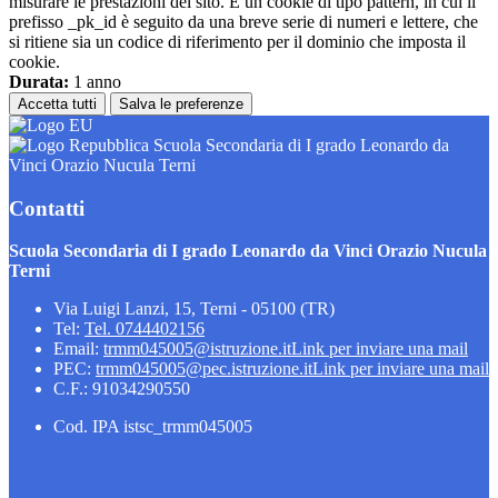
misurare le prestazioni del sito. È un cookie di tipo pattern, in cui il
prefisso _pk_id è seguito da una breve serie di numeri e lettere, che
si ritiene sia un codice di riferimento per il dominio che imposta il
cookie.
Durata:
1 anno
Accetta tutti
Salva le preferenze
Scuola Secondaria di I grado Leonardo da
Vinci Orazio Nucula Terni
Contatti
Scuola Secondaria di I grado Leonardo da Vinci Orazio Nucula
Terni
Via Luigi Lanzi, 15, Terni - 05100 (TR)
Tel:
Tel. 0744402156
Email:
trmm045005@istruzione.it
Link per inviare una mail
PEC:
trmm045005@pec.istruzione.it
Link per inviare una mail
C.F.: 91034290550
Cod. IPA istsc_trmm045005