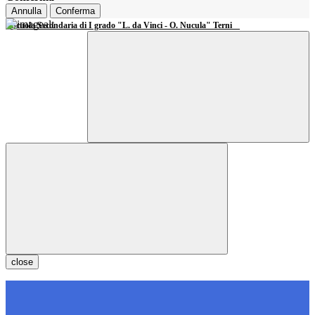
Annulla
Conferma
Scuola Secondaria di I grado "L. da Vinci - O. Nucula" Terni
close