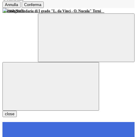
Annulla
Conferma
Scuola Secondaria di I grado "L. da Vinci - O. Nucula" Terni
close