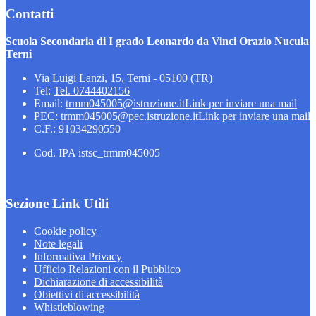
Contatti
Scuola Secondaria di I grado Leonardo da Vinci Orazio Nucula
Terni
Via Luigi Lanzi, 15, Terni - 05100 (TR)
Tel:
Tel. 0744402156
Email:
trmm045005@istruzione.it
Link per inviare una mail
PEC:
trmm045005@pec.istruzione.it
Link per inviare una mail
C.F.: 91034290550
Cod. IPA istsc_trmm045005
Sezione Link Utili
Cookie policy
Note legali
Informativa Privacy
Ufficio Relazioni con il Pubblico
Dichiarazione di accessibilità
Obiettivi di accessibilità
Whistleblowing