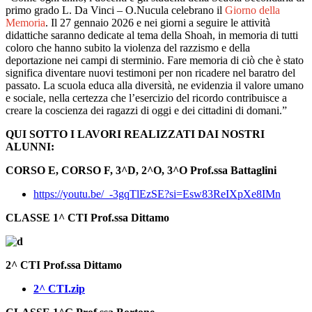
primo grado L. Da Vinci – O.Nucula celebrano il
Giorno della
Memoria
. Il 27 gennaio 2026 e nei giorni a seguire le attività
didattiche saranno dedicate al tema della Shoah, in memoria di tutti
coloro che hanno subito la violenza del razzismo e della
deportazione nei campi di sterminio. Fare memoria di ciò che è stato
significa diventare nuovi testimoni per non ricadere nel baratro del
passato. La scuola educa alla diversità, ne evidenzia il valore umano
e sociale, nella certezza che l’esercizio del ricordo contribuisce a
creare la coscienza dei ragazzi di oggi e dei cittadini di domani.”
QUI SOTTO I LAVORI REALIZZATI DAI NOSTRI
ALUNNI:
CORSO E, CORSO F, 3^D, 2^O, 3^O Prof.ssa Battaglini
https://youtu.be/_-3gqTlEzSE?si=Esw83ReIXpXe8IMn
CLASSE 1^ CTI Prof.ssa Dittamo
2^ CTI Prof.ssa Dittamo
2^ CTI.zip