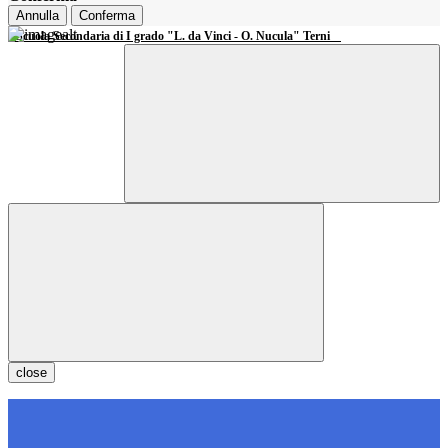
Annulla
Conferma
Scuola Secondaria di I grado "L. da Vinci - O. Nucula" Terni
close