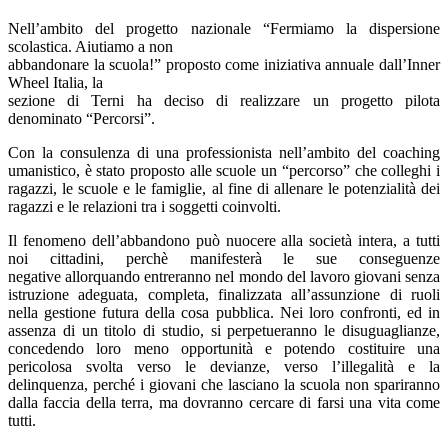
Nell’ambito del progetto nazionale “Fermiamo la dispersione
scolastica. Aiutiamo a non
abbandonare la scuola!” proposto come iniziativa annuale dall’Inner
Wheel Italia, la
sezione di Terni ha deciso di realizzare un progetto pilota
denominato “Percorsi”.
Con la consulenza di una professionista nell’ambito del coaching
umanistico, è stato proposto alle scuole un “percorso” che colleghi i
ragazzi, le scuole e le famiglie, al fine di allenare le potenzialità dei
ragazzi e le relazioni tra i soggetti coinvolti.
Il fenomeno dell’abbandono può nuocere alla società intera, a tutti
noi cittadini, perchè manifesterà le sue conseguenze
negative allorquando entreranno nel mondo del lavoro giovani senza
istruzione adeguata, completa, finalizzata all’assunzione di ruoli
nella gestione futura della cosa pubblica. Nei loro confronti, ed in
assenza di un titolo di studio, si perpetueranno le disuguaglianze,
concedendo loro meno opportunità e potendo costituire una
pericolosa svolta verso le devianze, verso l’illegalità e la
delinquenza, perché i giovani che lasciano la scuola non spariranno
dalla faccia della terra, ma dovranno cercare di farsi una vita come
tutti.