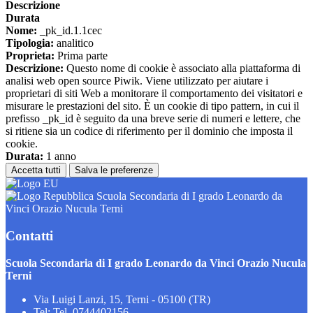
Descrizione
Durata
Nome:
_pk_id.1.1cec
Tipologia:
analitico
Proprieta:
Prima parte
Descrizione:
Questo nome di cookie è associato alla piattaforma di
analisi web open source Piwik. Viene utilizzato per aiutare i
proprietari di siti Web a monitorare il comportamento dei visitatori e
misurare le prestazioni del sito. È un cookie di tipo pattern, in cui il
prefisso _pk_id è seguito da una breve serie di numeri e lettere, che
si ritiene sia un codice di riferimento per il dominio che imposta il
cookie.
Durata:
1 anno
Accetta tutti
Salva le preferenze
Scuola Secondaria di I grado Leonardo da
Vinci Orazio Nucula Terni
Contatti
Scuola Secondaria di I grado Leonardo da Vinci Orazio Nucula
Terni
Via Luigi Lanzi, 15, Terni - 05100 (TR)
Tel:
Tel. 0744402156