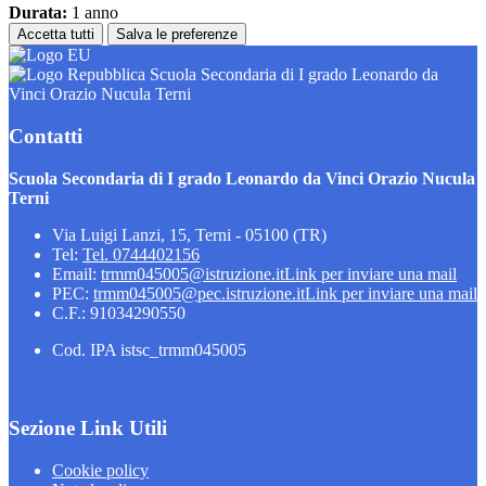
Durata:
1 anno
Accetta tutti
Salva le preferenze
Scuola Secondaria di I grado Leonardo da
Vinci Orazio Nucula Terni
Contatti
Scuola Secondaria di I grado Leonardo da Vinci Orazio Nucula
Terni
Via Luigi Lanzi, 15, Terni - 05100 (TR)
Tel:
Tel. 0744402156
Email:
trmm045005@istruzione.it
Link per inviare una mail
PEC:
trmm045005@pec.istruzione.it
Link per inviare una mail
C.F.: 91034290550
Cod. IPA istsc_trmm045005
Sezione Link Utili
Cookie policy