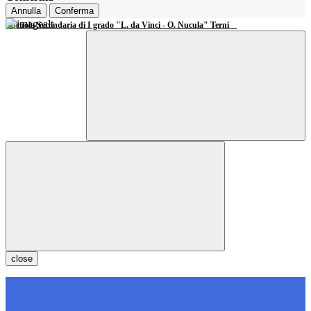
Annulla
Conferma
Scuola Secondaria di I grado "L. da Vinci - O. Nucula" Terni
close