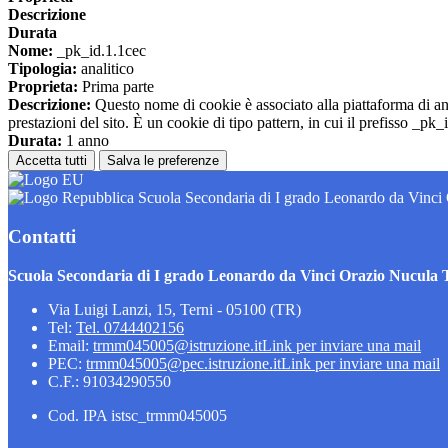
Descrizione
Durata
Nome:
_pk_id.1.1cec
Tipologia:
analitico
Proprieta:
Prima parte
Descrizione:
Questo nome di cookie è associato alla piattaforma di ana
prestazioni del sito. È un cookie di tipo pattern, in cui il prefisso _pk
Durata:
1 anno
Accetta tutti
Salva le preferenze
Scuola Secondaria di I grado Leonardo da Vinci
Contatti
Scuola Secondaria di I grado Leonardo da Vinci Orazio Nucula 
Via Luigi Lanzi, 15, Terni - 05100 (TR)
Tel:
Tel. 0744402156
Email:
trmm045005@istruzione.it
Link per inviare una mail
PEC:
trmm045005@pec.istruzione.it
Link per inviare una mail
C.F.: 91034290550
Cod. IPA istsc_trmm045005