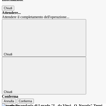
Chiudi
Attendere...
Attendere il completamento dell'operazione...
Chiudi
Chiudi
Conferma
Annulla
Conferma
Scuola Secondaria di I grado "L. da Vinci - O. Nucula" Terni