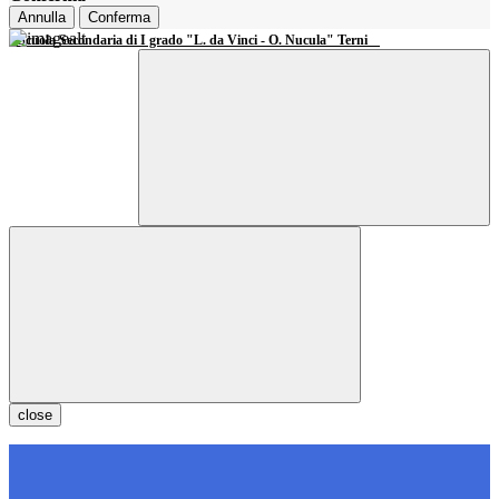
Annulla
Conferma
Scuola Secondaria di I grado "L. da Vinci - O. Nucula" Terni
close