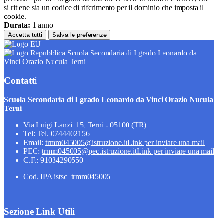
si ritiene sia un codice di riferimento per il dominio che imposta il
cookie.
Durata:
1 anno
Accetta tutti
Salva le preferenze
Scuola Secondaria di I grado Leonardo da
Vinci Orazio Nucula Terni
Contatti
Scuola Secondaria di I grado Leonardo da Vinci Orazio Nucula
Terni
Via Luigi Lanzi, 15, Terni - 05100 (TR)
Tel:
Tel. 0744402156
Email:
trmm045005@istruzione.it
Link per inviare una mail
PEC:
trmm045005@pec.istruzione.it
Link per inviare una mail
C.F.: 91034290550
Cod. IPA istsc_trmm045005
Sezione Link Utili