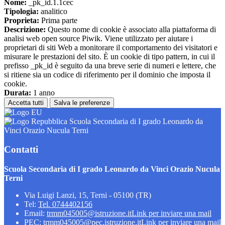
Nome:
_pk_id.1.1cec
Tipologia:
analitico
Proprieta:
Prima parte
Descrizione:
Questo nome di cookie è associato alla piattaforma di
analisi web open source Piwik. Viene utilizzato per aiutare i
proprietari di siti Web a monitorare il comportamento dei visitatori e
misurare le prestazioni del sito. È un cookie di tipo pattern, in cui il
prefisso _pk_id è seguito da una breve serie di numeri e lettere, che
si ritiene sia un codice di riferimento per il dominio che imposta il
cookie.
Durata:
1 anno
Accetta tutti
Salva le preferenze
Scuola Secondaria di I grado Leonardo da
Vinci Orazio Nucula Terni
Contatti
Scuola Secondaria di I grado Leonardo da Vinci Orazio Nucula
Terni
Via Luigi Lanzi, 15, Terni - 05100 (TR)
Tel:
Tel. 0744402156
Email:
trmm045005@istruzione.it
Link per inviare una mail
PEC:
trmm045005@pec.istruzione.it
Link per inviare una mail