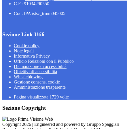
C.F.: 91034290550
Cod. IPA istsc_trmm045005
Sezione Link Utili
Cookie policy
Note legali
Informativa Privacy
Ufficio Relazioni con il Pubblico
Dichiarazione di accessibilità
Obiettivi di accessibilità
Whistleblowing
Gestione consensi cookie
Amministrazione trasparente
Pagina visualizzata
1729
volte
Sezione Copyright
Copyright 2026 | Engineered and powered by Gruppo Spaggiari