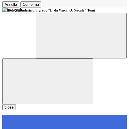
Annulla
Conferma
Scuola Secondaria di I grado "L. da Vinci - O. Nucula" Terni
close