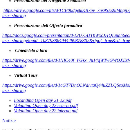
Presentazione del Dirigente Scolastico
https://drive.google.com/file/d/1CB06dgetkKB7pv_7ns9SEs9lMnqn7
usp=sharing
Presentazione dell'Offerta formativa
https://docs.google.com/presentation/d/12U75DTbWxcJHQIuuhh6eo5
usp=sharing&ouid=108793864944489878302&rtpof=true&sd=true
Chiedetelo a loro
https://drive.google.com/file/d/1NIC40f_VGsx_Ju14qWTwGWOXEs
usp=sharing
Virtual Tour
https://drive.google.com/file/d/1cGT7DnOLNdlvtaQ44uZZLQSsoM
usp=sharing
Locandina Open day 21 22.pdf
Volantino Open day 22 esterno.pdf
Volantino Open day 22 interno.pdf
Notizie