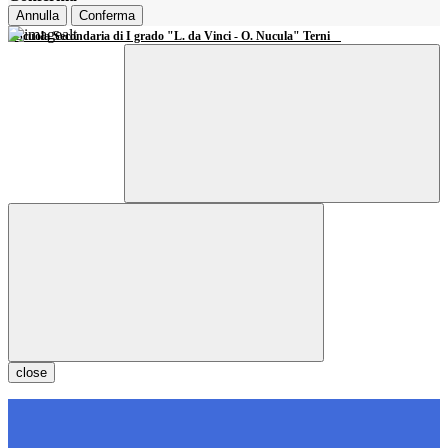
Annulla
Conferma
Scuola Secondaria di I grado "L. da Vinci - O. Nucula" Terni
close