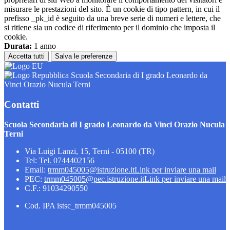
misurare le prestazioni del sito. È un cookie di tipo pattern, in cui il
prefisso _pk_id è seguito da una breve serie di numeri e lettere, che
si ritiene sia un codice di riferimento per il dominio che imposta il
cookie.
Durata:
1 anno
Accetta tutti
Salva le preferenze
Scuola Secondaria di I grado Leonardo da
Vinci Orazio Nucula Terni
Contatti
Scuola Secondaria di I grado Leonardo da Vinci Orazio Nucula
Terni
Via Luigi Lanzi, 15, Terni - 05100 (TR)
Tel:
Tel. 0744402156
Email:
trmm045005@istruzione.it
Link per inviare una mail
PEC:
trmm045005@pec.istruzione.it
Link per inviare una mail
C.F.: 91034290550
Cod. IPA istsc_trmm045005