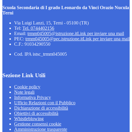
Scuola Secondaria di I grado Leonardo da Vinci Orazio Nucula
Terni
Via Luigi Lanzi, 15, Terni - 05100 (TR)
Tel:
Tel. 0744402156
Email:
trmm045005@istruzione.it
Link per inviare una mail
PEC:
trmm045005@pec.istruzione.it
Link per inviare una mail
C.F.: 91034290550
Cod. IPA istsc_trmm045005
Sezione Link Utili
Cookie policy
Note legali
Informativa Privacy
Ufficio Relazioni con il Pubblico
Dichiarazione di accessibilità
Obiettivi di accessibilità
Whistleblowing
Gestione consensi cookie
Amministrazione trasparente