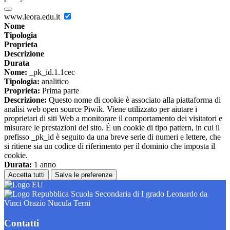
www.leora.edu.it
Nome
Tipologia
Proprieta
Descrizione
Durata
Nome:
_pk_id.1.1cec
Tipologia:
analitico
Proprieta:
Prima parte
Descrizione:
Questo nome di cookie è associato alla piattaforma di
analisi web open source Piwik. Viene utilizzato per aiutare i
proprietari di siti Web a monitorare il comportamento dei visitatori e
misurare le prestazioni del sito. È un cookie di tipo pattern, in cui il
prefisso _pk_id è seguito da una breve serie di numeri e lettere, che
si ritiene sia un codice di riferimento per il dominio che imposta il
cookie.
Durata:
1 anno
Accetta tutti
Salva le preferenze
Scuola Secondaria di I grado Leonardo da
Vinci Orazio Nucula Terni
Contatti