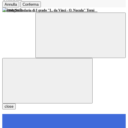
Annulla
Conferma
Scuola Secondaria di I grado "L. da Vinci - O. Nucula" Terni
close