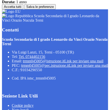
Durata:
1 anno
Accetta tutti
Salva le preferenze
Scuola Secondaria di I grado Leonardo da
Vinci Orazio Nucula Terni
Contatti
Scuola Secondaria di I grado Leonardo da Vinci Orazio Nucula
Terni
Via Luigi Lanzi, 15, Terni - 05100 (TR)
Tel:
Tel. 0744402156
Email:
trmm045005@istruzione.it
Link per inviare una mail
PEC:
trmm045005@pec.istruzione.it
Link per inviare una mail
C.F.: 91034290550
Cod. IPA istsc_trmm045005
Sezione Link Utili
Cookie policy
Note legali