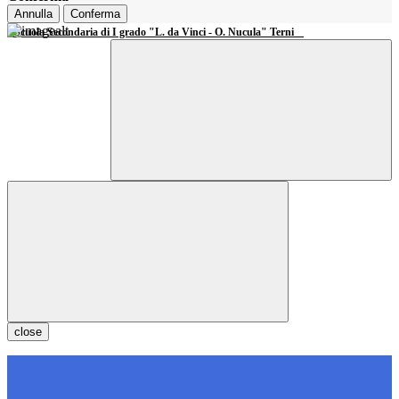
Annulla
Conferma
Scuola Secondaria di I grado "L. da Vinci - O. Nucula" Terni
close