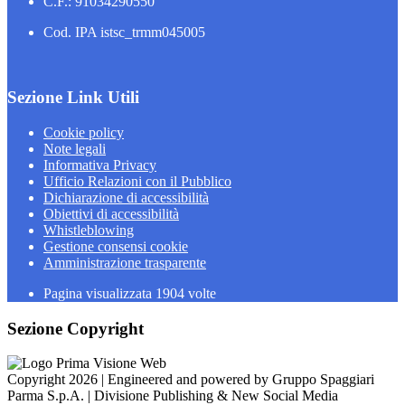
C.F.: 91034290550
Cod. IPA istsc_trmm045005
Sezione Link Utili
Cookie policy
Note legali
Informativa Privacy
Ufficio Relazioni con il Pubblico
Dichiarazione di accessibilità
Obiettivi di accessibilità
Whistleblowing
Gestione consensi cookie
Amministrazione trasparente
Pagina visualizzata
1904
volte
Sezione Copyright
Copyright 2026 | Engineered and powered by Gruppo Spaggiari
Parma S.p.A. | Divisione Publishing & New Social Media