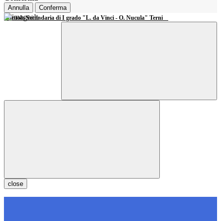
Annulla
Conferma
Scuola Secondaria di I grado "L. da Vinci - O. Nucula" Terni
close