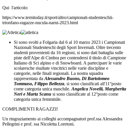
Qui l'articolo:
https://www.ternitoday.it/sport/altro/campionati-studenteschii-
trionfano-ragazze-nucula-narni-2023.html
Si sono svolti a Folgaria dal 6 al 10 marzo 2023 i Campionati
Nazionali Studenteschi degli Sport Invernali. Oltre trecento
studenti provenienti da 16 regioni, si sono dati battaglia sulle
piste dell'Alpe di Cimbra per contendersi il titolo di Campione
Italiano di Sci alpino e di Snowboard. A partecipare le varie
scolaresche risultate vincitrici nelle varie discipline e
categorie, nelle finali regionali. La nostra squadra
rappresentata da
Alessandro Buono, Di Bartolomeo
Tommaso, Filippo Bellezza
, si sono classificati all'11°posto
come categoria unica maschile.
Angelica Novelli, Margherita
Neri e Marta Scanu
si sono classificate al 12°posto come
categoria unica femminile.
COMPLIMENTI RAGAZZI!
Un ringraziamento ai colleghi accompagnatori prof.ssa Alessandra
Pellegrini e prof. ssa Nicoletta Loretoni.