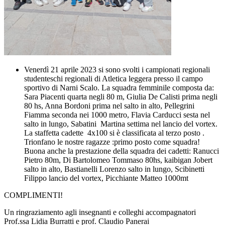
Venerdì 21 aprile 2023 si sono svolti i campionati regionali
studenteschi regionali di Atletica leggera presso il campo
sportivo di Narni Scalo. La squadra femminile composta da:
Sara Piacenti quarta negli 80 m, Giulia De Calisti prima negli
80 hs, Anna Bordoni prima nel salto in alto, Pellegrini
Fiamma seconda nei 1000 metro, Flavia Carducci sesta nel
salto in lungo, Sabatini Martina settima nel lancio del vortex.
La staffetta cadette 4x100 si è classificata al terzo posto .
Trionfano le nostre ragazze :primo posto come squadra!
Buona anche la prestazione della squadra dei cadetti: Ranucci
Pietro 80m, Di Bartolomeo Tommaso 80hs, kaibigan Jobert
salto in alto, Bastianelli Lorenzo salto in lungo, Scibinetti
Filippo lancio del vortex, Picchiante Matteo 1000mt
COMPLIMENTI!
Un ringraziamento agli insegnanti e colleghi accompagnatori
Prof.ssa Lidia Burratti e prof. Claudio Panerai