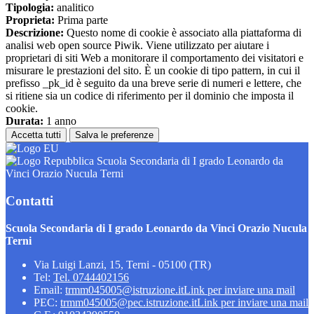
Tipologia:
analitico
Proprieta:
Prima parte
Descrizione:
Questo nome di cookie è associato alla piattaforma di
analisi web open source Piwik. Viene utilizzato per aiutare i
proprietari di siti Web a monitorare il comportamento dei visitatori e
misurare le prestazioni del sito. È un cookie di tipo pattern, in cui il
prefisso _pk_id è seguito da una breve serie di numeri e lettere, che
si ritiene sia un codice di riferimento per il dominio che imposta il
cookie.
Durata:
1 anno
Accetta tutti
Salva le preferenze
Scuola Secondaria di I grado Leonardo da
Vinci Orazio Nucula Terni
Contatti
Scuola Secondaria di I grado Leonardo da Vinci Orazio Nucula
Terni
Via Luigi Lanzi, 15, Terni - 05100 (TR)
Tel:
Tel. 0744402156
Email:
trmm045005@istruzione.it
Link per inviare una mail
PEC:
trmm045005@pec.istruzione.it
Link per inviare una mail