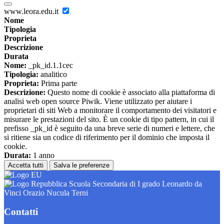
www.leora.edu.it
Nome
Tipologia
Proprieta
Descrizione
Durata
Nome:
_pk_id.1.1cec
Tipologia:
analitico
Proprieta:
Prima parte
Descrizione:
Questo nome di cookie è associato alla piattaforma di
analisi web open source Piwik. Viene utilizzato per aiutare i
proprietari di siti Web a monitorare il comportamento dei visitatori e
misurare le prestazioni del sito. È un cookie di tipo pattern, in cui il
prefisso _pk_id è seguito da una breve serie di numeri e lettere, che
si ritiene sia un codice di riferimento per il dominio che imposta il
cookie.
Durata:
1 anno
Accetta tutti
Salva le preferenze
Scuola Secondaria di I grado Leonardo da
Vinci Orazio Nucula Terni
Contatti