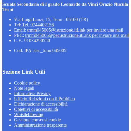
Scuola Secondaria di I grado Leonardo da Vinci Orazio Nucula
Terni
Via Luigi Lanzi, 15, Terni - 05100 (TR)
Tel:
Tel. 0744402156
Email:
trmm045005@istruzione.it
Link per inviare una mail
PEC:
trmm045005@pec.istruzione.it
Link per inviare una mail
C.F.: 91034290550
Cod. IPA istsc_trmm045005
Sezione Link Utili
Cookie policy
Note legali
Informativa Privacy
Ufficio Relazioni con il Pubblico
Dichiarazione di accessibilità
Obiettivi di accessibilità
Whistleblowing
Gestione consensi cookie
Amministrazione trasparente