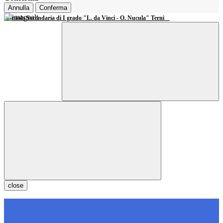
Annulla
Conferma
Scuola Secondaria di I grado "L. da Vinci - O. Nucula" Terni
close