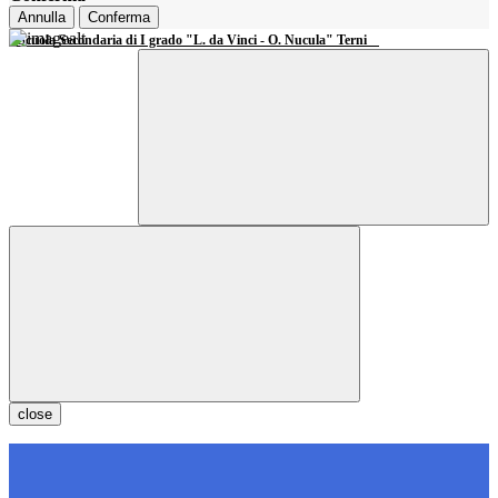
Annulla
Conferma
Scuola Secondaria di I grado "L. da Vinci - O. Nucula" Terni
close