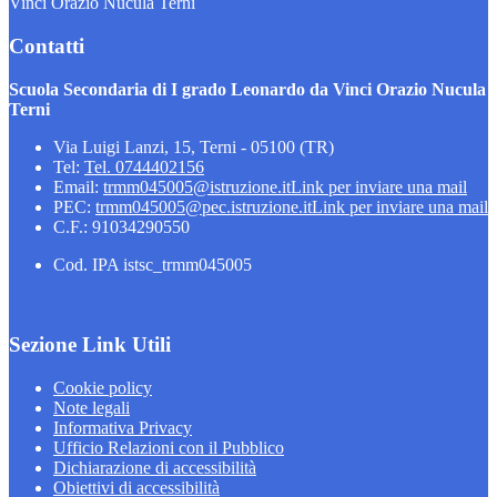
Vinci Orazio Nucula Terni
Contatti
Scuola Secondaria di I grado Leonardo da Vinci Orazio Nucula
Terni
Via Luigi Lanzi, 15, Terni - 05100 (TR)
Tel:
Tel. 0744402156
Email:
trmm045005@istruzione.it
Link per inviare una mail
PEC:
trmm045005@pec.istruzione.it
Link per inviare una mail
C.F.: 91034290550
Cod. IPA istsc_trmm045005
Sezione Link Utili
Cookie policy
Note legali
Informativa Privacy
Ufficio Relazioni con il Pubblico
Dichiarazione di accessibilità
Obiettivi di accessibilità