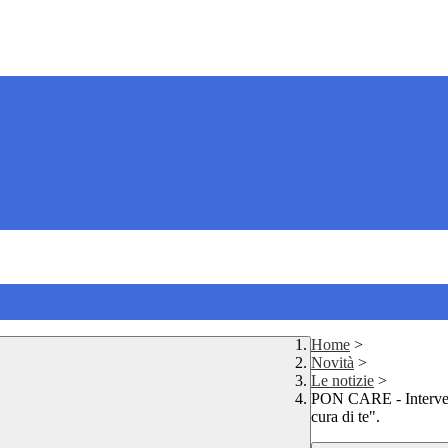
Home
>
Novità
>
Le notizie
>
PON CARE - Interventi
cura di te".