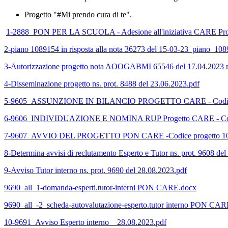
Progetto "#Mi prendo cura di te".
1-2888_PON PER LA SCUOLA - Adesione all'iniziativa CARE
2-piano 1089154 in risposta alla nota 36273 del 15-03-23_pia
3-Autorizzazione progetto nota AOOGABMI 65546 del 17.04.2023 ns
4-Disseminazione progetto ns. prot. 8488 del 23.06.2023.pdf
5-9605_ASSUNZIONE IN BILANCIO PROGETTO CARE - Codice 
6-9606_INDIVIDUAZIONE E NOMINA RUP Progetto CARE - Codi
7-9607_AVVIO DEL PROGETTO PON CARE -Codice progetto 10
8-Determina avvisi di reclutamento Esperto e Tutor ns. prot. 9608 de
9-Avviso Tutor interno ns. prot. 9690 del 28.08.2023.pdf
9690_all_1-domanda-esperti.tutor-interni PON CARE.docx
9690_all_-2_scheda-autovalutazione-esperto.tutor interno PON CAR
10-9691_Avviso Esperto interno _ 28.08.2023.pdf