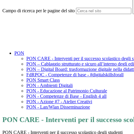
Campo di ricerca per le pagine del sito
PON
PON CARE - Interventi per il successo scolastico degli s
PON – Cablaggio strutturato e sicuro all’interno degli edif
PON – Digital Board: trasformazione digitale nella didatt
FdRPOC - Competenze di base - #digitalskillsforall
PON Smart Class
PON - Ambienti Digitali
PON - Educazione al Patrimonio Culturale
PON - Competenze di Base - English 4 all
PON - Azione #7 - Atelier Creativi
PON - Lan/Wlan Disseminazione
PON CARE - Interventi per il successo scol
PON CARE - Interventi per il successo scolastico degli studenti