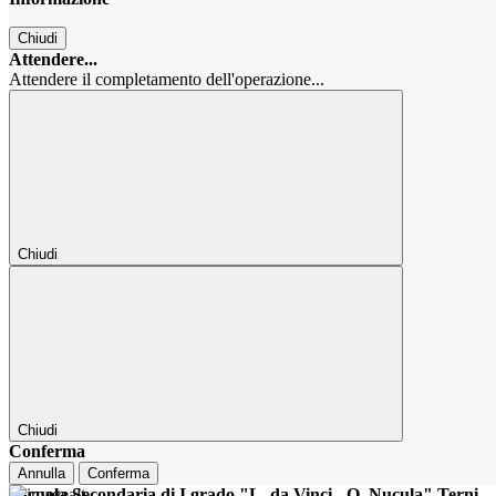
Chiudi
Attendere...
Attendere il completamento dell'operazione...
Chiudi
Chiudi
Conferma
Annulla
Conferma
Scuola Secondaria di I grado "L. da Vinci - O. Nucula" Terni