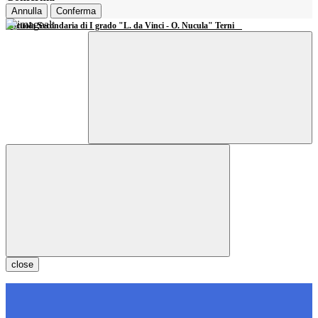
Annulla
Conferma
Scuola Secondaria di I grado "L. da Vinci - O. Nucula" Terni
close