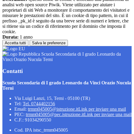
analisi web open source Piwik. Viene utilizzato per aiutare i
proprietari di siti Web a monitorare il comportamento dei visitatori e
misurare le prestazioni del sito. È un cookie di tipo pattern, in cui il
prefisso _pk_id è seguito da una breve serie di numeri e lettere, che
si ritiene sia un codice di riferimento per il dominio che imposta il
cookie.
Durata:
1 anno
Accetta tutti
Salva le preferenze
Scuola Secondaria di I grado Leonardo da
Vinci Orazio Nucula Terni
Contatti
Scuola Secondaria di I grado Leonardo da Vinci Orazio Nucula
Terni
Via Luigi Lanzi, 15, Terni - 05100 (TR)
Tel:
Tel. 0744402156
Email:
trmm045005@istruzione.it
Link per inviare una mail
PEC:
trmm045005@pec.istruzione.it
Link per inviare una mail
C.F.: 91034290550
Cod. IPA istsc_trmm045005