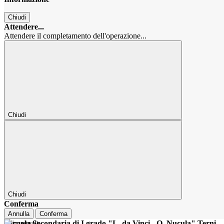
Chiudi
Attendere...
Attendere il completamento dell'operazione...
Chiudi
Chiudi
Conferma
Annulla
Conferma
Scuola Secondaria di I grado "L. da Vinci - O. Nucula" Terni