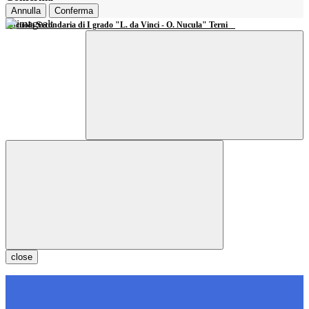
Annulla
Conferma
Scuola Secondaria di I grado "L. da Vinci - O. Nucula" Terni
close