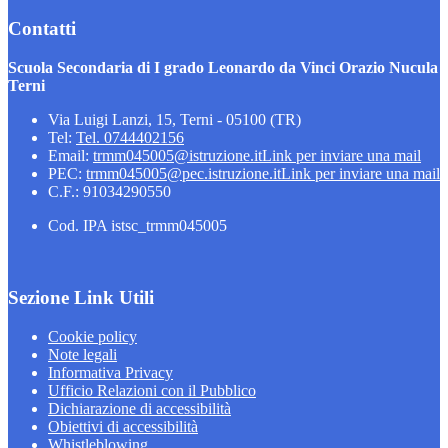
Contatti
Scuola Secondaria di I grado Leonardo da Vinci Orazio Nucula
Terni
Via Luigi Lanzi, 15, Terni - 05100 (TR)
Tel:
Tel. 0744402156
Email:
trmm045005@istruzione.it
Link per inviare una mail
PEC:
trmm045005@pec.istruzione.it
Link per inviare una mail
C.F.: 91034290550
Cod. IPA istsc_trmm045005
Sezione Link Utili
Cookie policy
Note legali
Informativa Privacy
Ufficio Relazioni con il Pubblico
Dichiarazione di accessibilità
Obiettivi di accessibilità
Whistleblowing