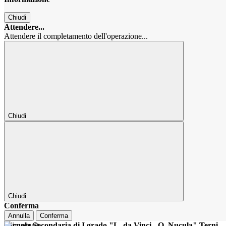
Chiudi
Attendere...
Attendere il completamento dell'operazione...
Chiudi
Chiudi
Conferma
Annulla
Conferma
Scuola Secondaria di I grado "L. da Vinci - O. Nucula" Terni